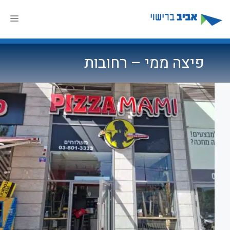
דלג
תוכן
תפר
פיצה ממי – רחובות