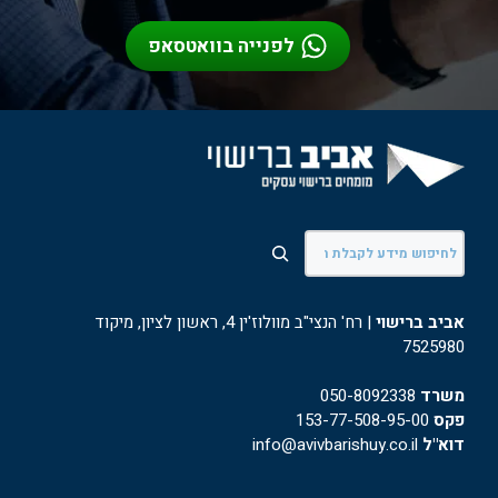
לפנייה בוואטסאפ
חיפוש
אביב ברישוי
| רח' הנצי"ב מוולוז'ין 4, ראשון לציון, מיקוד
7525980
משרד
050-8092338
פקס
153-77-508-95-00
דוא"ל
info@avivbarishuy.co.il