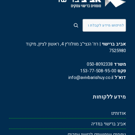
חיפוש
אביב ברישוי
| רח' הנצי"ב מוולוז'ין 4, ראשון לציון, מיקוד
7525980
משרד
050-8092338
פקס
153-77-508-95-00
דוא"ל
info@avivbarishuy.co.il
מידע ללקוחות
אודותינו
אביב ברישוי במדיה
טפסים שימושיים לרישוי עסקים