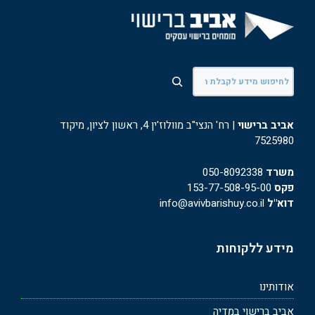
חיפוש
אביב ברישוי
| רח' הנצי"ב מוולוז'ין 4, ראשון לציון, מיקוד
7525980
משרד
050-8092338
פקס
153-77-508-95-00
דוא"ל
info@avivbarishuy.co.il
מידע ללקוחות
אודותינו
אביב ברישוי במדיה