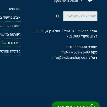
אודותינו
חיפוש
אביב ברישוי ב
טפסים שימושי
אביב ברישוי
| רח' הנצי"ב מוולוז'ין 4, ראשון
רפורמה ברישוי עס
לציון, מיקוד 7525980
הצהרת נגישות
משרד
050-8092338
מדיניות הפרטי
פקס
153-77-508-95-00
דוא"ל
info@avivbarishuy.co.il
לפנייה בוואטסאפ