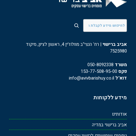
חיפוש
אביב ברישוי
| רח' הנצי"ב מוולוז'ין 4, ראשון לציון, מיקוד
7525980
משרד
050-8092338
פקס
153-77-508-95-00
דוא"ל
info@avivbarishuy.co.il
מידע ללקוחות
אודותינו
אביב ברישוי במדיה
טפסים שימושיים לרישוי עסקים