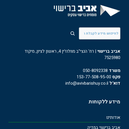
חיפוש
אביב ברישוי
| רח' הנצי"ב מוולוז'ין 4, ראשון לציון, מיקוד
7525980
משרד
050-8092338
פקס
153-77-508-95-00
דוא"ל
info@avivbarishuy.co.il
מידע ללקוחות
אודותינו
אביב ברישוי במדיה