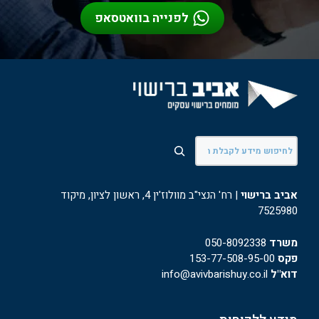
לפנייה בוואטסאפ
חיפוש
אביב ברישוי
| רח' הנצי"ב מוולוז'ין 4, ראשון לציון, מיקוד
7525980
משרד
050-8092338
פקס
153-77-508-95-00
דוא"ל
info@avivbarishuy.co.il