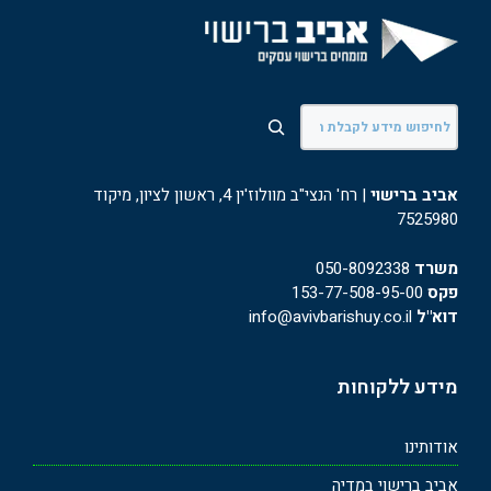
חיפוש
אביב ברישוי
| רח' הנצי"ב מוולוז'ין 4, ראשון לציון, מיקוד
7525980
משרד
050-8092338
פקס
153-77-508-95-00
דוא"ל
info@avivbarishuy.co.il
מידע ללקוחות
אודותינו
אביב ברישוי במדיה