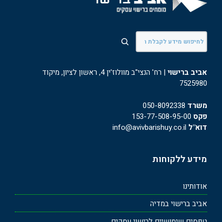
חיפוש
אביב ברישוי
| רח' הנצי"ב מוולוז'ין 4, ראשון לציון, מיקוד
7525980
משרד
050-8092338
פקס
153-77-508-95-00
דוא"ל
info@avivbarishuy.co.il
מידע ללקוחות
אודותינו
אביב ברישוי במדיה
טפסים שימושיים לרישוי עסקים