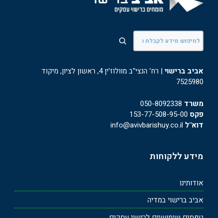
חיפוש
אביב ברישוי
| רח' הנצי"ב מוולוז'ין 4, ראשון לציון, מיקוד
7525980
משרד
050-8092338
פקס
153-77-508-95-00
דוא"ל
info@avivbarishuy.co.il
מידע ללקוחות
אודותינו
אביב ברישוי במדיה
טפסים שימושיים לרישוי עסקים