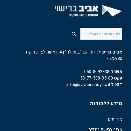
חיפוש
אביב ברישוי
| רח' הנצי"ב מוולוז'ין 4, ראשון לציון, מיקוד
7525980
משרד
050-8092338
פקס
153-77-508-95-00
דוא"ל
info@avivbarishuy.co.il
מידע ללקוחות
אודותינו
אביב ברישוי במדיה