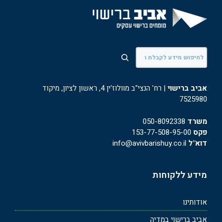
חיפוש
אביב ברישוי
| רח' הנצי"ב מוולוז'ין 4, ראשון לציון, מיקוד
7525980
משרד
050-8092338
פקס
153-77-508-95-00
דוא"ל
info@avivbarishuy.co.il
מידע ללקוחות
אודותינו
אביב ברישוי במדיה