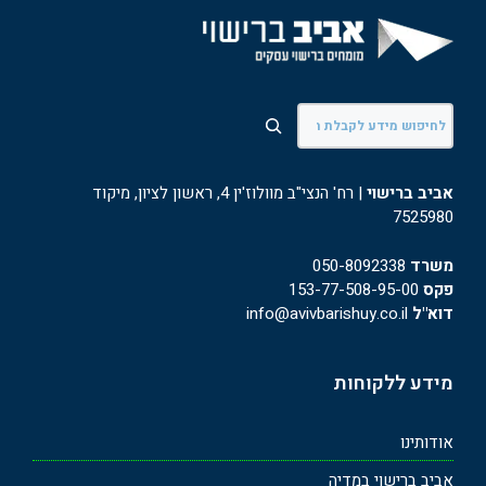
חיפוש
אביב ברישוי
| רח' הנצי"ב מוולוז'ין 4, ראשון לציון, מיקוד
7525980
משרד
050-8092338
פקס
153-77-508-95-00
דוא"ל
info@avivbarishuy.co.il
מידע ללקוחות
אודותינו
אביב ברישוי במדיה