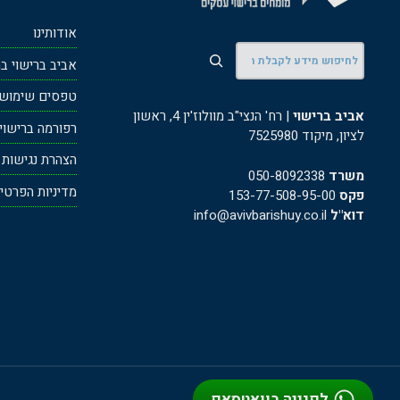
אודותינו
חיפוש
אביב ברישוי ב
טפסים שימושי
אביב ברישוי
| רח' הנצי"ב מוולוז'ין 4, ראשון
רפורמה ברישוי עס
לציון, מיקוד 7525980
הצהרת נגישות
משרד
050-8092338
מדיניות הפרטי
פקס
153-77-508-95-00
דוא"ל
info@avivbarishuy.co.il
לפנייה בוואטסאפ