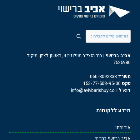
חיפוש
אביב ברישוי
| רח' הנצי"ב מוולוז'ין 4, ראשון לציון, מיקוד
7525980
משרד
050-8092338
פקס
153-77-508-95-00
דוא"ל
info@avivbarishuy.co.il
מידע ללקוחות
אודותינו
אביב ברישוי במדיה