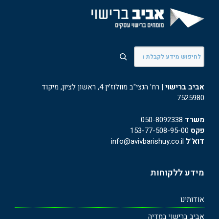
חיפוש
אביב ברישוי
| רח' הנצי"ב מוולוז'ין 4, ראשון לציון, מיקוד
7525980
משרד
050-8092338
פקס
153-77-508-95-00
דוא"ל
info@avivbarishuy.co.il
מידע ללקוחות
אודותינו
אביב ברישוי במדיה