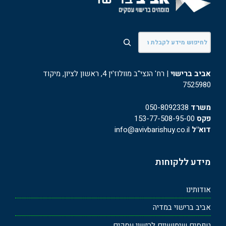
חיפוש
אביב ברישוי
| רח' הנצי"ב מוולוז'ין 4, ראשון לציון, מיקוד
7525980
משרד
050-8092338
פקס
153-77-508-95-00
דוא"ל
info@avivbarishuy.co.il
מידע ללקוחות
אודותינו
אביב ברישוי במדיה
טפסים שימושיים לרישוי עסקים