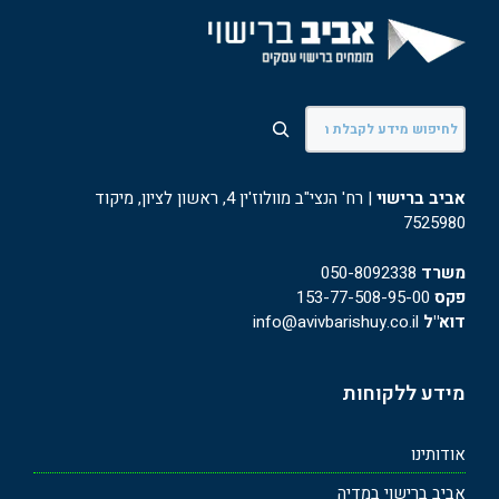
חיפוש
אביב ברישוי
| רח' הנצי"ב מוולוז'ין 4, ראשון לציון, מיקוד
7525980
משרד
050-8092338
פקס
153-77-508-95-00
דוא"ל
info@avivbarishuy.co.il
מידע ללקוחות
אודותינו
אביב ברישוי במדיה