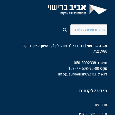
חיפוש
אביב ברישוי
| רח' הנצי"ב מוולוז'ין 4, ראשון לציון, מיקוד
7525980
משרד
050-8092338
פקס
153-77-508-95-00
דוא"ל
info@avivbarishuy.co.il
מידע ללקוחות
אודותינו
אביב ברישוי במדיה