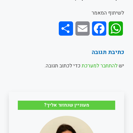
לשיתוף המאמר
S
E
F
W
h
m
a
h
כתיבת תגובה
a
a
c
a
יש
להתחבר למערכת
כדי לכתוב תגובה.
r
i
e
t
e
l
b
s
o
A
מעוניין שנחזור אליך?
o
p
k
p