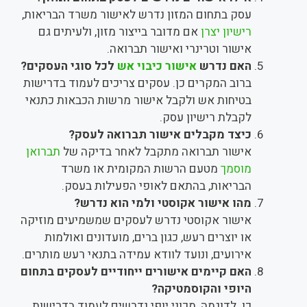
עסק בתחום המזון נדרש לאישור משרד הבריאות,
רישיון יצרן
אם מדובר בייצור מזון, ולעיתים גם
אישור וטרינרי ואישור תברואה.
האם נדרש
אישור כיבוי אש
לכל סוגי העסקים?
ברוב המקרים כן. עסקים צריכים לעמוד בדרישות
בטיחות אש ולקבל אישור מרשות הכבאות כתנאי
לקבלת רישיון עסק.
כיצד מקבלים אישור תברואה לעסק?
אישור תברואה מתקבל לאחר בדיקה של
תברואן
מוסמך
מטעם הרשות המקומית או משרד
הבריאות, בהתאם לאופי הפעילות בעסק.
מהו אישור אקוסטי ולמי הוא נדרש?
אישור אקוסטי נדרש לעסקים שמשמיעים מוזיקה
או יוצרים רעש, כגון ברים, מועדונים ואולמות
אירועים, ונועד לוודא עמידה בתנאי רעש מותרים.
האם קיימים אישורים ייחודיים לעסקים בתחום
היופי והקוסמטיקה?
כן. לדוגמה, מכוני יופי נדרשים לעמוד בדרישות