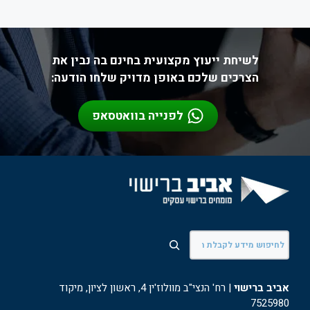
לשיחת ייעוץ מקצועית בחינם בה נבין את
הצרכים שלכם באופן מדויק שלחו הודעה:
לפנייה בוואטסאפ
חיפוש
אביב ברישוי
| רח' הנצי"ב מוולוז'ין 4, ראשון לציון, מיקוד
7525980