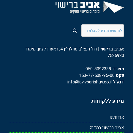
חיפוש
אביב ברישוי
| רח' הנצי"ב מוולוז'ין 4, ראשון לציון, מיקוד
7525980
משרד
050-8092338
פקס
153-77-508-95-00
דוא"ל
info@avivbarishuy.co.il
מידע ללקוחות
אודותינו
אביב ברישוי במדיה