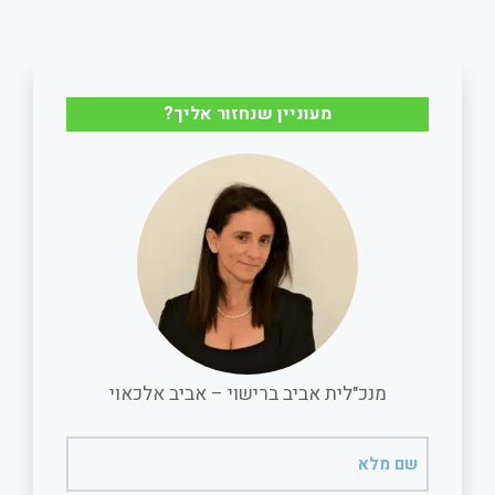
e
l
b
s
o
A
מעוניין שנחזור אליך?
o
p
k
p
מנכ"לית אביב ברישוי – אביב אלכאוי
שם
מלא