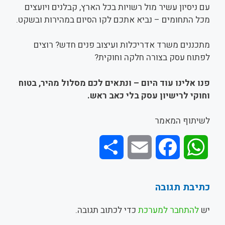
עם ניסיון עשיר מול רשויות בכל הארץ, קבלנים ויועצים
מכל התחומים – נביא אתכם לקו הסיום במהירות ובשקט.
מתכננים משרד אדריכלות ועיצוב פנים חדש? רוצים
לפתוח עסק בצורה חלקה וחוקית?
פנו אלינו עוד היום – ונתאים לכם מסלול מהיר, בטוח
וחוקי לרישיון עסק בלי כאב ראש.
לשיתוף המאמר
S
E
F
W
h
m
a
h
כתיבת תגובה
a
a
c
a
יש
להתחבר למערכת
כדי לכתוב תגובה.
r
i
e
t