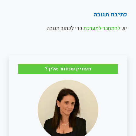
h
m
a
h
כתיבת תגובה
a
a
c
a
יש
להתחבר למערכת
כדי לכתוב תגובה.
r
i
e
t
e
l
b
s
o
A
מעוניין שנחזור אליך?
o
p
k
p