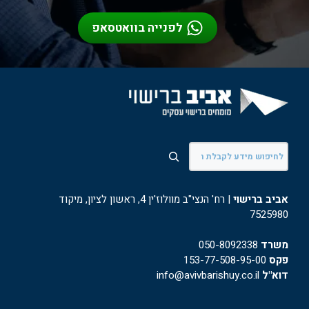
לפנייה בוואטסאפ
חיפוש
אביב ברישוי
| רח' הנצי"ב מוולוז'ין 4, ראשון לציון, מיקוד
7525980
משרד
050-8092338
פקס
153-77-508-95-00
דוא"ל
info@avivbarishuy.co.il