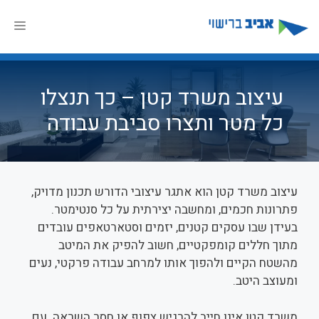
דלג
תוכן
תפר
עיצוב משרד קטן – כך תנצלו
כל מטר ותצרו סביבת עבודה
עיצוב משרד קטן הוא אתגר עיצובי הדורש תכנון מדויק,
פתרונות חכמים, ומחשבה יצירתית על כל סנטימטר.
בעידן שבו עסקים קטנים, יזמים וסטארטאפים עובדים
מתוך חללים קומפקטיים, חשוב להפיק את המיטב
מהשטח הקיים ולהפוך אותו למרחב עבודה פרקטי, נעים
ומעוצב היטב.
משרד קטן אינו חייב להרגיש צפוף או חסר השראה. עם