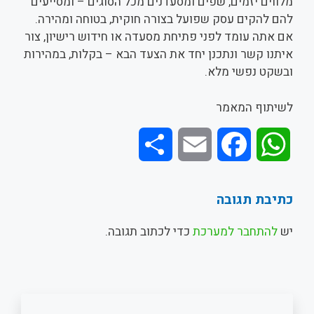
מלווים יזמים, שפים ומסעדנים מכל הסוגים – ומסייעים
להם להקים עסק שפועל בצורה חוקית, בטוחה ומהירה.
אם אתה עומד לפני פתיחת מסעדה או חידוש רישיון, צור
איתנו קשר ונתכנן יחד את הצעד הבא – בקלות, במהירות
ובשקט נפשי מלא.
לשיתוף המאמר
S
E
F
W
h
m
a
h
כתיבת תגובה
a
a
c
a
יש
להתחבר למערכת
כדי לכתוב תגובה.
r
i
e
t
e
l
b
s
o
A