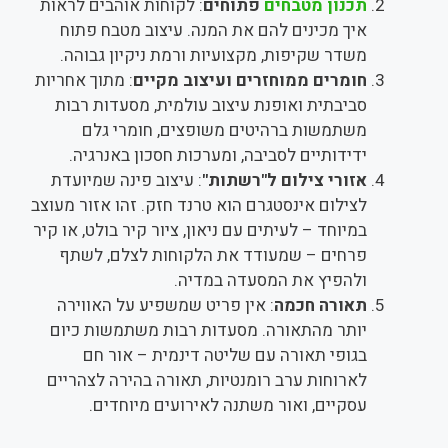
תכנון מטבחים
פתוחים
: לקוחות אוהבים לראות
איך מכינים להם את המנה. עיצוב מטבח פתוח
משדר שקיפות, מקצועיות ורמת ניקיון גבוהה.
חומרים ממוחזרים ועיצוב מקיים
: מתוך אחריות
סביבתית ואופנת עיצוב עולמית, מסעדות רבות
משתמשות ברהיטים משופצים, חומרי גלם
ידידותיים לסביבה, ומערכות חסכון באנרגיה.
אזורי צילום ל"רשתות"
: עיצוב פינה שמיועדת
לצילום אינסטגרם הוא טרנד חזק. זהו אזור מעוצב
במיוחד – לעיתים עם ניאון, ציור קיר בולט, או קיר
פרחים – שמעודד את הלקוחות לצלם, לשתף
ולהפיץ את המסעדה במדיה.
תאורה חכמה
: אין פריט שמשפיע על האווירה
יותר מהתאורה. מסעדות רבות משתמשות כיום
בגופי תאורה עם שליטה דינמית – אור חם
לארוחות ערב רומנטיות, תאורה בהירה לצהריים
עסקיים, ואור משתנה לאירועים מיוחדים.