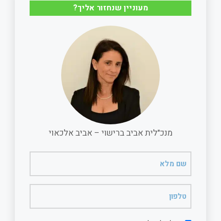
מעוניין שנחזור אליך?
o
p
k
p
מנכ"לית אביב ברישוי – אביב אלכאוי
שם
מלא
(חובה)
טלפון
(חובה)