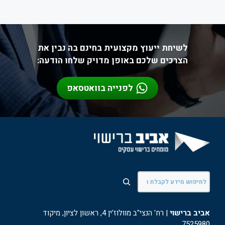
לשיחת ייעוץ מקצועית בחינם בה נבין את
הצרכים שלכם באופן מדויק שלחו הודעה:
לפנייה בוואטסאפ
חיפוש
אביב ברישוי
| רח' הנצי"ב מוולוז'ין 4, ראשון לציון, מיקוד
7525980