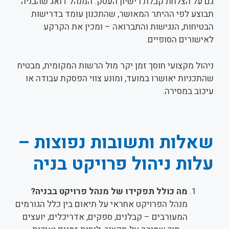
גם על הצלחת קבלת רישיון העסק. המנהל דואג שהבניה
תבוצע לפי ההיתר המאושר, שהתכנון עומד בדרישות
הבטיחות, הנגישות והתברואה – ומכין את הקרקע
לאישורים הסופיים.
ניהול מקצועי חוסך זמן יקר מול הרשות המקומית, מבטיח
שהתכניות יאושרו במועד, ומונע צווי הפסקת עבודה או
עיכוב במסירה.
שאלות ותשובות נפוצות –
עלות ניהול פרויקט בניה
מה כולל תפקידו של מנהל פרויקט בבניה?
מנהל הפרויקט אחראי על תיאום בין כלל הגורמים
המעורבים – קבלנים, ספקים, אדריכלים, יועצים