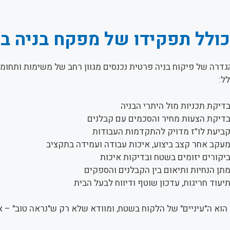
ולל תפקידו של מפקח בניה ב
דרה של פיקוח בניה פרטית נכנסים מגוון רחב של משימות ותחומי
לל:
דיקת תכניות מול היתרי הבניה
דיקת הצעות מחיר והסכמים עם קבלנים
ביעת לו”ז מדויק להתקדמות העבודות
עקב אחר קצב ביצוע, איכות עבודה ועמידה בתקציב
יקורים יזומים בשטח ובדיקות איכות
תן הנחיות ותיאום בין הקבלנים והספקים
יעוד חריגות, עדכון שוטף ודיווח לבעל הבית
וא ה"עיניים" של הלקוח בשטח, ומוודא שלא רק ש"נראה טוב" – א