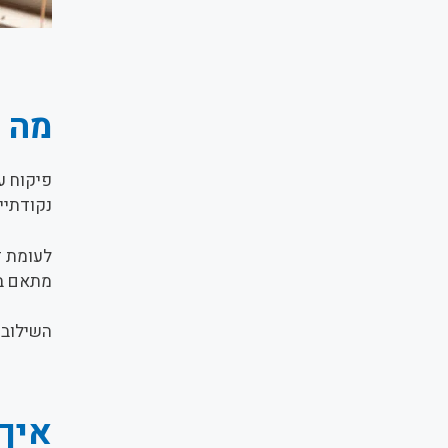
מה ה
פיקוח ע
נקודתיים
לעומת ז
מתאם בי
השילוב 
איך 