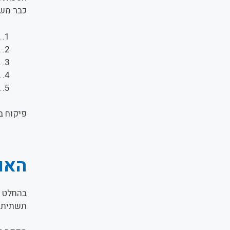
כבר משלב
ב
ב
ב
ב
ב
פיקוח ב
האם 
בהחלט כ
תשתית –