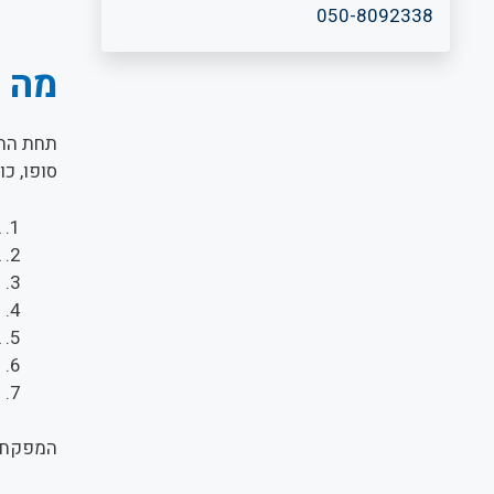
050-8092338
מה כ
תחת ההג
סופו, כו
ב
ב
ק
מ
ב
מ
ת
המפקח ה