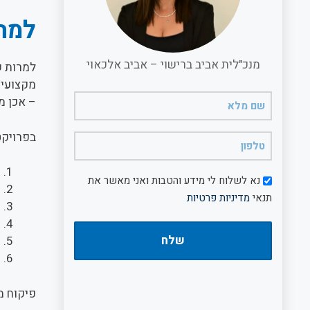
למה 
מנכ"לית אביב ברישוי – אביב אלכאוי
למרות ש
מקצועי 
שם
– אכן מ
מלא
(חובה)
בפרויקט
טלפון
(חובה)
ע
דיוור
נא לשלוח לי מידע והטבות ואני מאשר את
ה
תנאי
מדיניות פרטיות
פ
ח
ת
ע
פיקוח מ