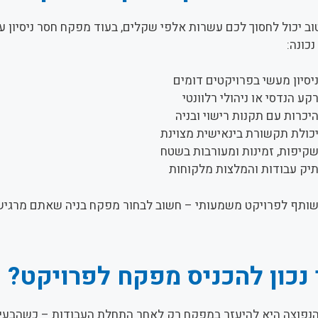
ב יכול לחסוך לכם עשרות אלפי שקלים, בעוד מפקח חסר ניסיון על
כונה:
יסיון מעשי בפרויקטים דומים
קע הנדסי או ניהולי רלוונטי
יכרות עם תקנות רישוי ובניה
כולת תקשורת בינאישית מצוינת
קיפות, זמינות ומעורבות בשטח
יק עבודות והמלצות מלקוחות
שותף לפרויקט משמעותי – חשוב לבחור מפקח בניה שאתם מרגישים
נכון להכניס מפקח לפרויקט?
נפוצה היא להיעזר במפקח רק לאחר התחלת העבודות – כשהבעיות