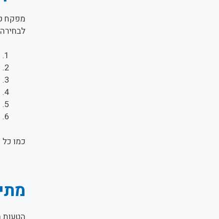
מפקח טו
לבחירה נ
נ
ר
ה
י
ש
ת
כמו כל 
מתי 
הטעות ה