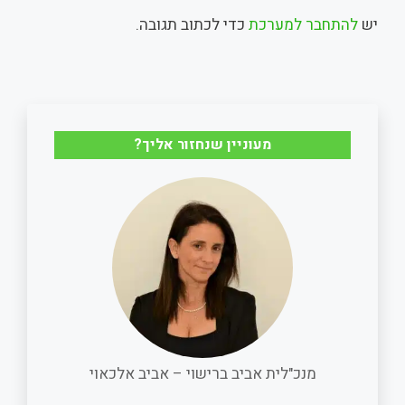
יש
להתחבר למערכת
כדי לכתוב תגובה.
r
i
e
t
e
l
b
s
o
A
מעוניין שנחזור אליך?
o
p
k
p
מנכ"לית אביב ברישוי – אביב אלכאוי