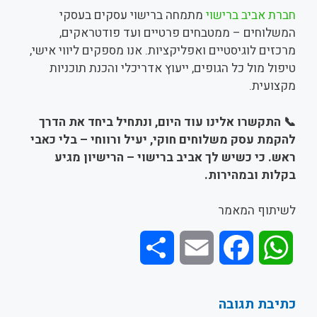
חברת אביב ברישוי
מתמחה ברישוי עסקים בעסקי
המשלוחים – ממטבחים פרטיים ועד פודטראקים,
מרכזים לוגיסטיים ואפליקציות. אנו מספקים ליווי אישי,
טיפול מול כל הגופים, ייעוץ אדריכלי והכנת תוכניות
מקצועית.
📞
התקשרו אלינו עוד היום, ונתחיל ביחד את הדרך
להקמת עסק משלוחים חוקי, יעיל ורווחי – בלי כאבי
ראש. כי כשיש לך אביב ברישוי – הרישיון מגיע
בקלות ובמהירות
.
לשיתוף המאמר
S
E
F
W
h
m
a
h
כתיבת תגובה
a
a
c
a