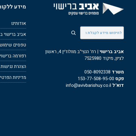
מידע ללקוח
אודותינו
חיפוש
אביב ברישוי ב
טפסים שימושי
אביב ברישוי
| רח' הנצי"ב מוולוז'ין 4, ראשון
רפורמה ברישוי עס
לציון, מיקוד 7525980
הצהרת נגישות
משרד
050-8092338
מדיניות הפרטי
פקס
153-77-508-95-00
דוא"ל
info@avivbarishuy.co.il